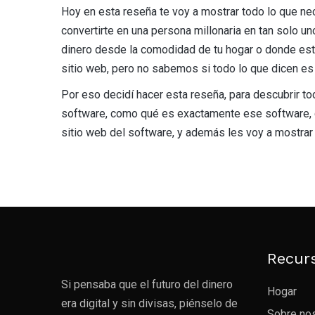
Hoy en esta reseña te voy a mostrar todo lo que n
convertirte en una persona millonaria en tan solo u
dinero desde la comodidad de tu hogar o donde esté
sitio web, pero no sabemos si todo lo que dicen es
Por eso decidí hacer esta reseña, para descubrir t
software, como qué es exactamente ese software, có
sitio web del software, y además les voy a mostra
Recur
Si pensaba que el futuro del dinero
Hogar
era digital y sin divisas, piénselo de
Sobre no